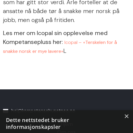
som har gitt stor verdi. Arle forteller at de
ansatte nå både tør å snakke mer norsk på
jobb, men også på fritiden.
Les mer om Icopal sin opplevelse
med
Kompetansepluss her:
Icopal –
«Terskelen for å
L
snakke norsk er mye lavere»
hei@kompetansehusetneo.no
×
Dette nettstedet bruker
Hjem
informasjonskapsler
Om oss