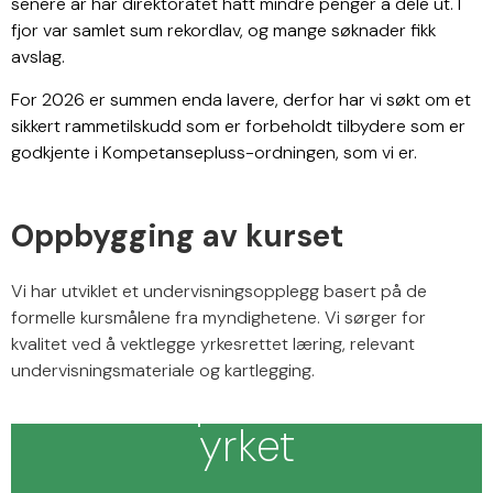
senere år har direktoratet hatt mindre penger å dele ut. I
fjor var samlet sum rekordlav, og mange søknader fikk
avslag.
For 2026 er summen enda lavere, derfor har vi søkt om et
sikkert rammetilskudd som er forbeholdt tilbydere som er
godkjente i Kompetansepluss-ordningen, som vi er.
Oppbygging av kurset
Vi har utviklet et undervisningsopplegg basert på de
1.
1.
1.
formelle kursmålene fra myndighetene. Vi sørger for
Kursinnholdet
Kursinnholdet
Kursinnholdet
kvalitet ved å
vektlegge yrkesrettet læring, relevant
5.
5.
5.
undervisningsmateriale og kartlegging.
tilpasses
tilpasses
tilpasses
Undervisning
Undervisning
Undervisning
yrket
yrket
yrket
3.
3.
3.
4.
4.
4.
6. Oppmøte
6. Oppmøte
6. Oppmøte
i små
i små
i små
2. Kartlegging
2. Kartlegging
2. Kartlegging
Undervisningsmater
Undervisningsmater
Undervisningsmater